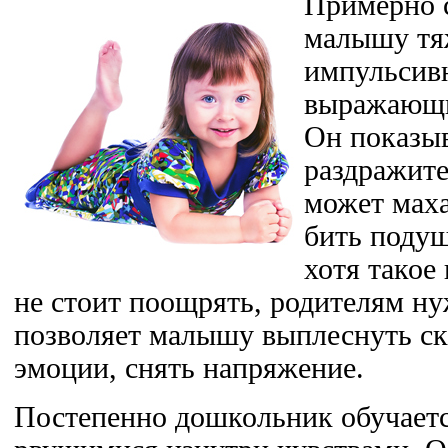
Примерно с
малышу тя
импульсивн
выражающи
Он показыв
раздражите
может маха
бить подуш
хотя такое
не стоит поощрять, родителям ну
позволяет малышу выплеснуть с
эмоции, снять напряжение.
Постепенно дошкольник обучаетс