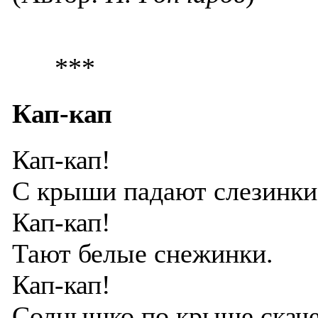
***
Кап-кап
Кап-кап!
С крыши падают слезинки
Кап-кап!
Тают белые снежинки.
Кап-кап!
Солнышко по крыше скаче