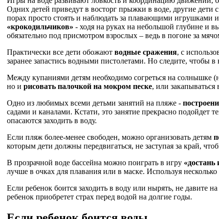
Игры на воде развивают ловкость и координацию движений, б
Одних детей приведут в восторг прыжки в воде, другие дети 
порах просто стоять и наблюдать за плавающими игрушками и
«крокодильчиков»
- ходя на руках на небольшой глубине и 
обязательно под присмотром взрослых – ведь в погоне за мячо
Практически все дети обожают
водные сражения
, с использ
заранее запастись водными пистолетами. Но следите, чтобы в
Между купаниями детям необходимо согреться на солнышке (не
но и
рисовать палочкой на мокром песке
, или закапываться 
Одно из любимых всеми детьми занятий на пляже -
построени
садами и каналами. Кстати, это занятие прекрасно подойдет 
опасаются заходить в воду.
Если пляж более-менее свободен, можно организовать детям
п
которым дети должны передвигаться, не заступая за край, чтоб
В прозрачной воде бассейна можно поиграть в игру
«достань 
лучше в очках для плавания или в маске. Используя нескольк
Если ребенок боится заходить в воду или нырять, не давите н
ребенок приобретет страх перед водой на долгие годы.
Если ребенок боится воды