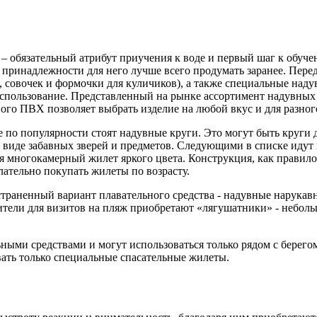
 обязательный атрибут приучения к воде и первый шаг к обуч
и принадлежности для него лучше всего продумать заранее. Пере
, совочек и формочки для куличиков), а также специальные наду
спользование. Представленный на рынке ассортимент надувных 
ого ПВХ позволяет выбрать изделие на любой вкус и для разного
 по популярности стоят надувные круги. Это могут быть круги 
в виде забавных зверей и предметов. Следующими в списке иду
я многокамерный жилет яркого цвета. Конструкция, как правило
лательно покупать жилеты по возрасту.
траненный вариант плавательного средства - надувные нарука
ители для визитов на пляж приобретают «лягушатники» - небол
ными средствами и могут использоваться только рядом с берего
вать только специальные спасательные жилеты.