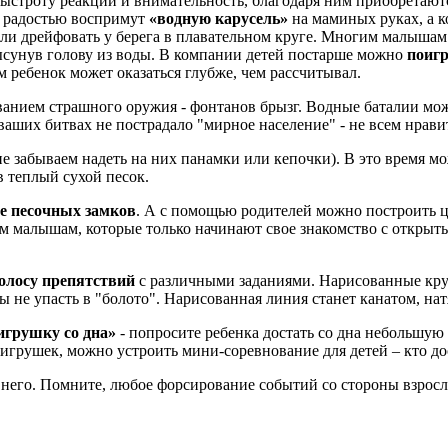
ыстроту реакции и внимательность, благодаря ним приобретают
с радостью воспримут
«водную карусель»
на маминых руках, а к
ли дрейфовать у берега в плавательном круге. Многим малышам 
высунув голову из воды. В компании детей постарше можно
поигр
м ребенок может оказаться глубже, чем рассчитывал.
ованием страшного оружия - фонтанов брызг. Водные баталии мож
 ваших битвах не пострадало "мирное население" - не всем нрав
 забываем надеть на них панамки или кепочки). В это время мо
в теплый сухой песок.
е песочных замков
. А с помощью родителей можно построить 
тем малышам, которые только начинают свое знакомство с откры
олосу препятствий
с различными заданиями. Нарисованные круг
ы не упасть в "болото". Нарисованная линия станет канатом, на
игрушку со дна»
- попросите ребенка достать со дна небольшую 
о игрушек, можно устроить мини-соревнование для детей – кто д
а него. Помните, любое форсирование событий со стороны взросл