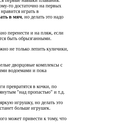
ся первые навыки плавания.
ому-то достаточно на первых
нравится играть в
ать в мяч
, но делать это надо
но перенести и на пляж, если
ится быть обрызганными.
жно не только лепить куличики,
целые дворцовые комплексы с
тыми водоемами и пока
и превратятся в кочки, по
тянутым "над пропастью" и т.д.
яркую игрушку, но делать это
останет больше игрушек.
ого может привести к тому, что