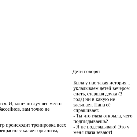
Дети говорят
Была у нас такая история...
укладываем детей вечером
спать, старшая дочка (3
года) ни в какую не
ся. И, конечно лучшее место
засыпает. Папа её
бассейнов, вам точно не
спрашивает:
- Ты что глаза открыла, чего
подглядываешь?
гр происходит тренировка всех
- Я не подглядываю! Это у
екрасно закаляет организм,
меня глаза зевают!