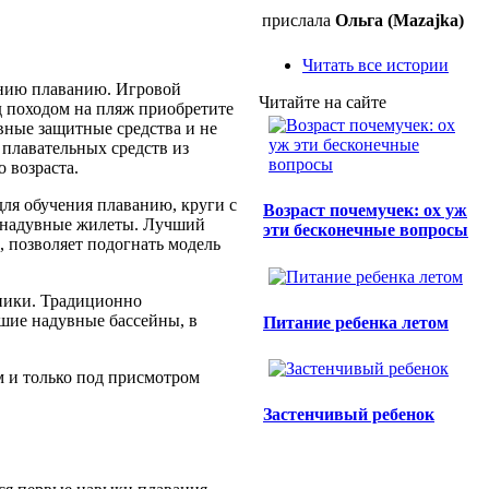
прислала
Ольга (Mazajka)
Читать все истории
ению плаванию. Игровой
Читайте на сайте
д походом на пляж приобретите
вные защитные средства и не
плавательных средств из
 возраста.
для обучения плаванию, круги с
Возраст почемучек: ох уж
т надувные жилеты. Лучший
эти бесконечные вопросы
, позволяет подогнать модель
вники. Традиционно
ьшие надувные бассейны, в
Питание ребенка летом
м и только под присмотром
Застенчивый ребенок