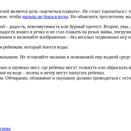
й является цель «научиться плавать». Не стоит торопиться с эт
вное, чтобы
малыш не боялся воды
. Но объяснить трехлетнему ма
ой – радость, невозмутимость или бурный протест. Второе, увы,
радости вошел в речку и не стал плакать на руках мамы, погрузи
ением и включайте воображение – без веселых подвижных игр в
м ребенком, который боится воды:
малышом. Не оставляйте малыша в незнакомой ему водной среде 
ых и шумных мест, где ребенка могут толкнуть или обрыскать в
ия на воде – волны и ветер могут напугать ребенка.
м. Обтирание, обливание и окунание должно проводиться с ост
грева